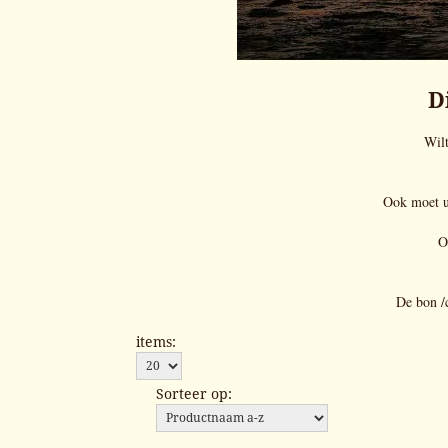
D
Wilt
Ook moet u 
O
De bon /
items:
Sorteer op: